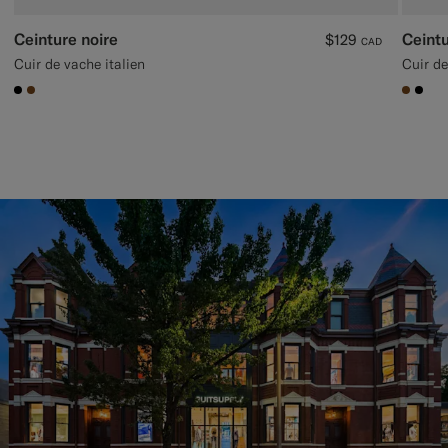
Ceinture noire
Ceint
$129
CAD
Cuir de vache italien
Cuir de
#000000
#76471B
#7647
#00