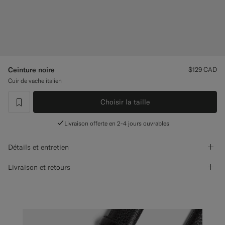
Pantalons de smoking sur mesure
Chemises de smoking sur mesure
À découvrir
Ceinture noire
$129
CAD
Cuir de vache italien
Comment ça marche
Choisir la taille
label.header.wishlist
Livraison offerte en 2-4 jours ouvrables
Détails et entretien
Livraison et retours