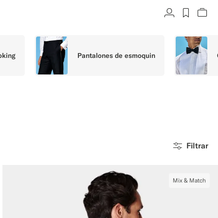
Cuenta
label.h
Ver
oking
Pantalones de esmoquin
Filtrar
Mix & Match