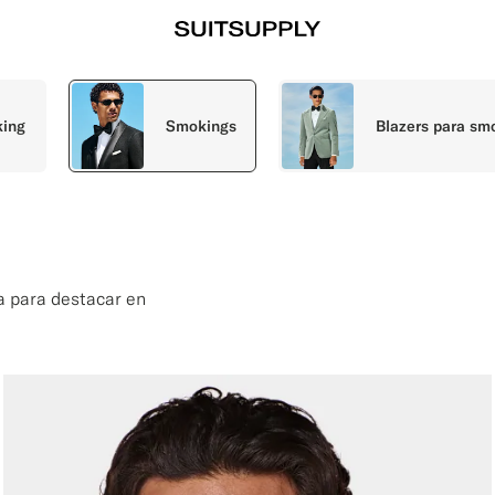
king
Smokings
Blazers para sm
a para destacar en