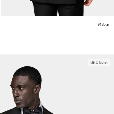
748
USD
Mix & Match