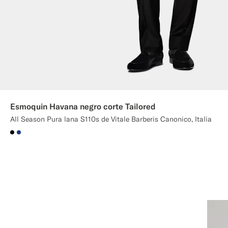
Esmoquin Havana negro corte Tailored
All Season Pura lana S110s de Vitale Barberis Canonico, Italia
#000000
#1C3D7A