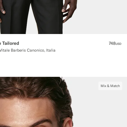
 Tailored
748
USD
itale Barberis Canonico, Italia
Mix & Match