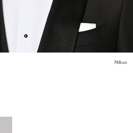
748
USD