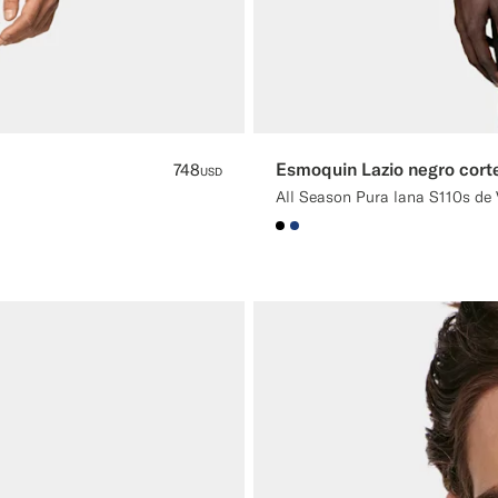
Esmoquin Lazio negro corte
748
USD
All Season Pura lana S110s de V
#000000
#1C3D7A