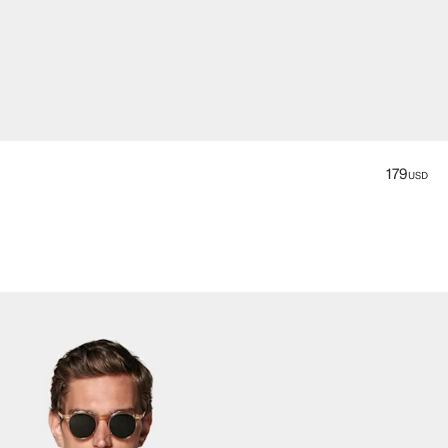
179
USD