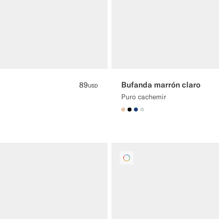
Bufanda marrón claro
89
USD
Puro cachemir
#E4C4A9
#000000
#1C3D7A
#D9DADA