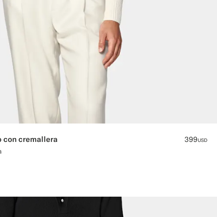
 con cremallera
399
USD
a