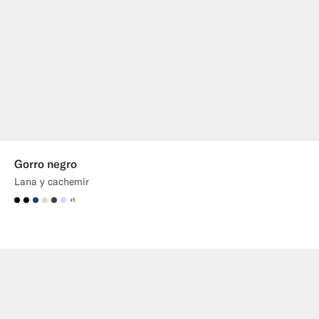
Gorro negro
Lana y cachemir
+1
#000000
#000000
#1C3D7A
#D9DADA
#3d4043
#CCDCF9