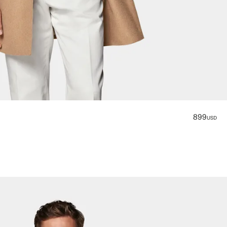
899
USD