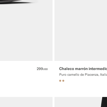
Chaleco marrón intermedio
299
USD
Puro camello de Piacenza, Itali
#C4A181
#C4A181