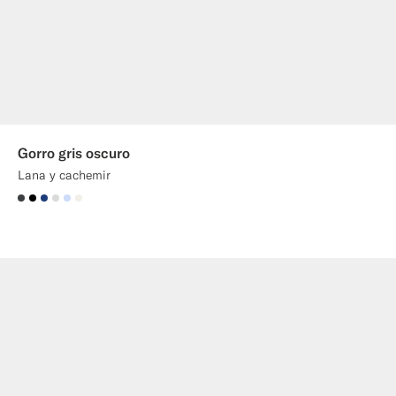
Gorro gris oscuro
Lana y cachemir
#3d4043
#000000
#1C3D7A
#D9DADA
#CCDCF9
#F1EFE8