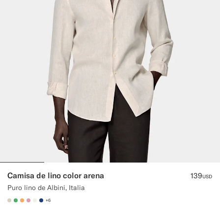
Camisa de lino color arena
139
USD
Puro lino de Albini, Italia
+6
#D7D1C3
#50AA6A
#F9AA62
#DAA1B6
#F1EFE8
#1C3D7A