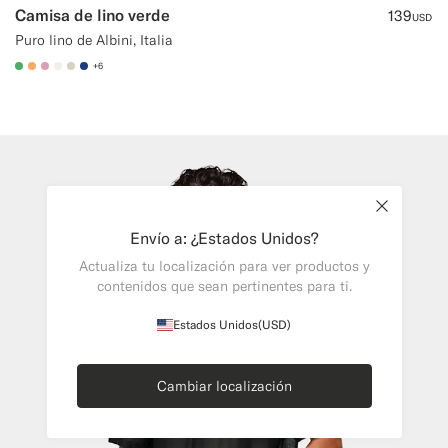
Camisa de lino verde
139
USD
Puro lino de Albini, Italia
+6
#50AA6A
#F9AA62
#DAA1B6
#F1EFE8
#D7D1C3
#1C3D7A
Close
Envío a: ¿Estados Unidos?
Actualiza tu localización para ver productos y
contenidos que sean pertinentes para ti.
Estados Unidos
(USD)
Cambiar localización