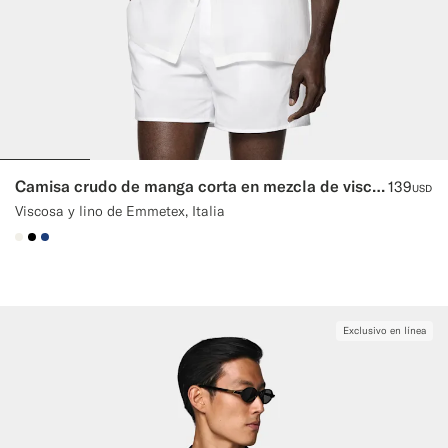
Camisa crudo de manga corta en mezcla de viscosa y lino
139
USD
Viscosa y lino de Emmetex, Italia
#F1EFE8
#000000
#1C3D7A
Exclusivo en línea