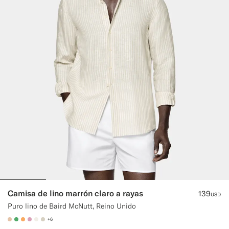
Camisa de lino marrón claro a rayas
139
USD
Puro lino de Baird McNutt, Reino Unido
+6
#E4C4A9
#50AA6A
#F9AA62
#DAA1B6
#F1EFE8
#D7D1C3