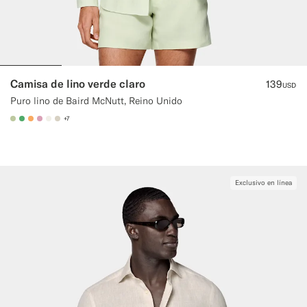
Camisa de lino verde claro
139
USD
Puro lino de Baird McNutt, Reino Unido
+7
#BDC9A0
#50AA6A
#F9AA62
#DAA1B6
#F1EFE8
#D7D1C3
Exclusivo en línea