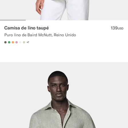
Camisa de lino taupé
139
USD
Puro lino de Baird McNutt, Reino Unido
+7
#706559
#50AA6A
#F9AA62
#DAA1B6
#F1EFE8
#D7D1C3