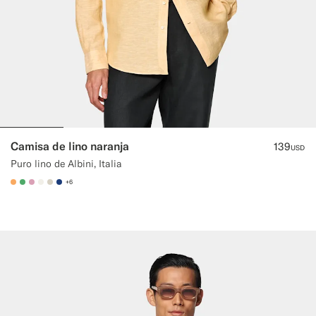
Camisa de lino naranja
139
USD
Puro lino de Albini, Italia
+6
#F9AA62
#50AA6A
#DAA1B6
#F1EFE8
#D7D1C3
#1C3D7A