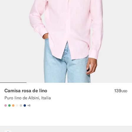
Camisa rosa de lino
139
USD
Puro lino de Albini, Italia
+6
#DAA1B6
#50AA6A
#F9AA62
#F1EFE8
#D7D1C3
#1C3D7A