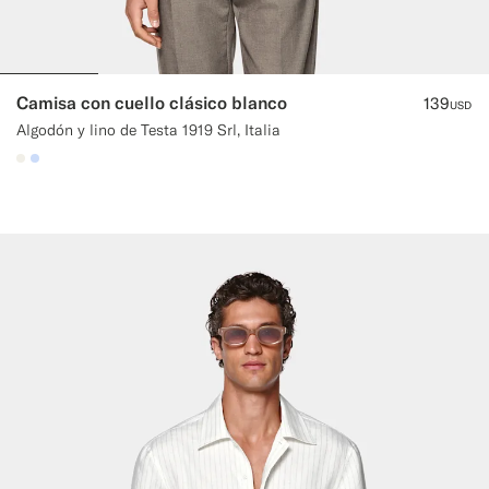
Camisa con cuello clásico blanco
139
USD
Algodón y lino de Testa 1919 Srl, Italia
#F1EFE8
#CCDCF9