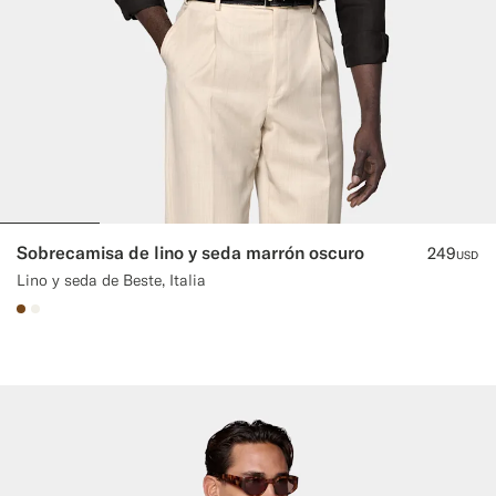
Sobrecamisa de lino y seda marrón oscuro
249
USD
Lino y seda de Beste, Italia
#76471B
#F1EFE8