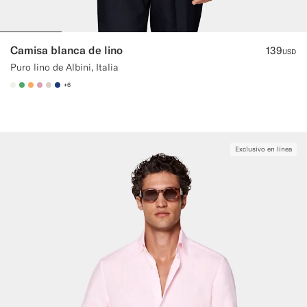
Camisa blanca de lino
139
USD
Puro lino de Albini, Italia
+6
#F1EFE8
#50AA6A
#F9AA62
#DAA1B6
#D7D1C3
#1C3D7A
Exclusivo en línea