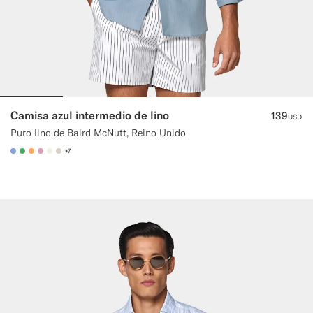
Camisa azul intermedio de lino
139
USD
Puro lino de Baird McNutt, Reino Unido
+7
#82A1DC
#50AA6A
#F9AA62
#DAA1B6
#F1EFE8
#D7D1C3