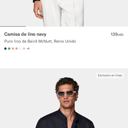
Camisa de lino navy
139
USD
Puro lino de Baird McNutt, Reino Unido
+6
#1C3D7A
#50AA6A
#F9AA62
#DAA1B6
#F1EFE8
#D7D1C3
Exclusivo en línea