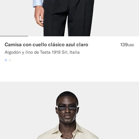
Camisa con cuello clásico azul claro
139
USD
Algodón y lino de Testa 1919 Srl, Italia
#CCDCF9
#F1EFE8