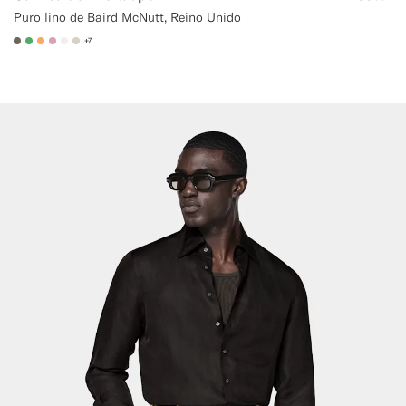
Puro lino de Baird McNutt, Reino Unido
+7
#706559
#50AA6A
#F9AA62
#DAA1B6
#F1EFE8
#D7D1C3