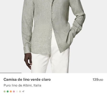
Camisa de lino verde claro
139
USD
Puro lino de Albini, Italia
+7
#BDC9A0
#50AA6A
#F9AA62
#DAA1B6
#F1EFE8
#D7D1C3