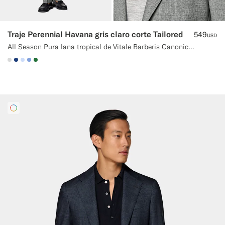
Traje Perennial Havana gris claro corte Tailored
549
USD
All Season Pura lana tropical de Vitale Barberis Canonico, Italia
#D9DADA
#1C3D7A
#CCDCF9
#82A1DC
#227038