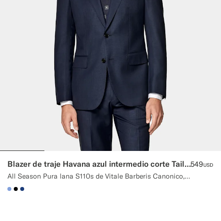
Blazer de traje Havana azul intermedio corte Tailored
549
USD
All Season Pura lana S110s de Vitale Barberis Canonico, Italia
#82A1DC
#000000
#1C3D7A