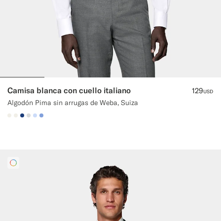
Camisa blanca con cuello italiano
129
USD
Algodón Pima sin arrugas de Weba, Suiza
#F1EFE8
#F1EFE8
#1C3D7A
#D9DADA
#CCDCF9
#82A1DC