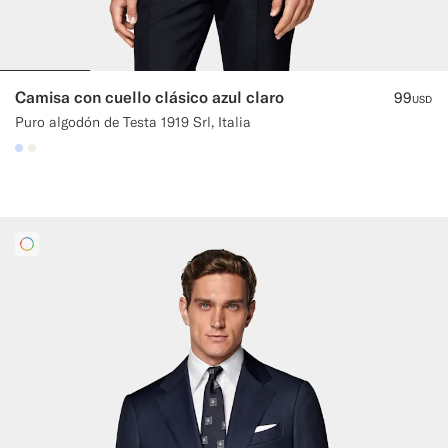
Camisa con cuello clásico azul claro
99
USD
Puro algodón de Testa 1919 Srl, Italia
#CCDCF9
#F1EFE8