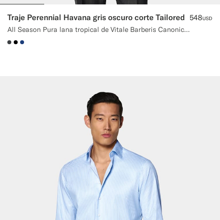
Traje Perennial Havana gris oscuro corte Tailored
548
USD
All Season Pura lana tropical de Vitale Barberis Canonico, Italia
#3d4043
#000000
#1C3D7A