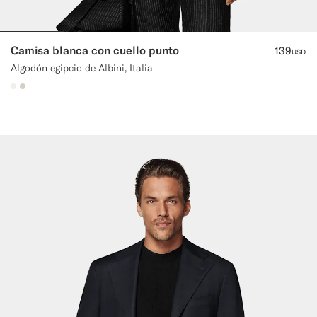
Camisa blanca con cuello punto
139
USD
Algodón egipcio de Albini, Italia
#F1EFE8
#D7D1C3