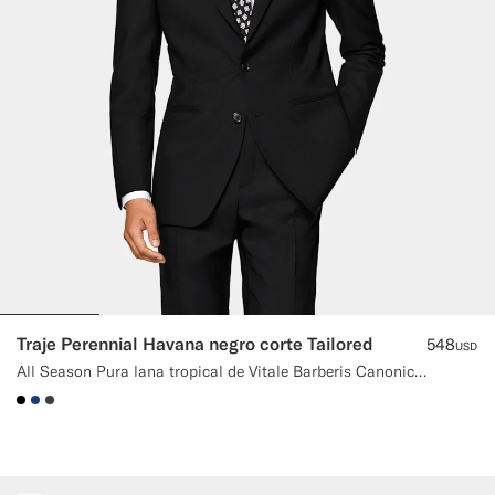
Pantalones de smoking a medida
Camisas de smoking a medida
Destacados
Cómo funciona
Traje Perennial Havana negro corte Tailored
548
USD
All Season Pura lana tropical de Vitale Barberis Canonico, Italia
#000000
#1C3D7A
#3d4043