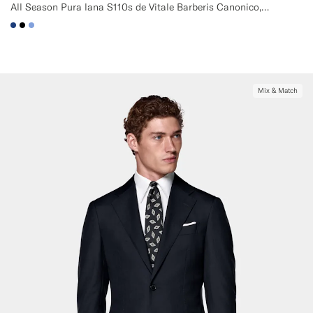
All Season Pura lana S110s de Vitale Barberis Canonico, Italia
#1C3D7A
#000000
#82A1DC
Mix & Match