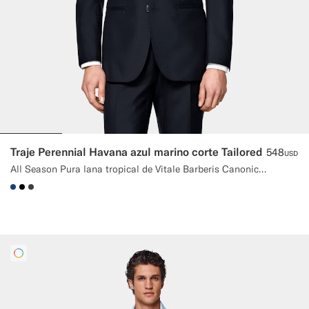
Traje Perennial Havana azul marino corte Tailored
548
USD
All Season Pura lana tropical de Vitale Barberis Canonico, Italia
#1C3D7A
#000000
#3d4043