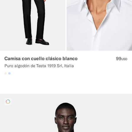
Camisa con cuello clásico blanco
99
USD
Puro algodón de Testa 1919 Srl, Italia
#F1EFE8
#CCDCF9