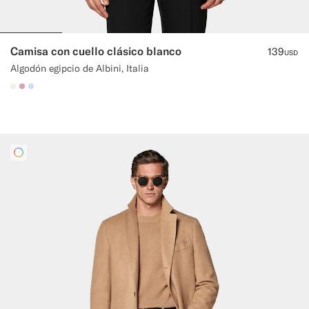
Camisa con cuello clásico blanco
139
USD
Algodón egipcio de Albini, Italia
#F1EFE8
#DAA1B6
#CCDCF9