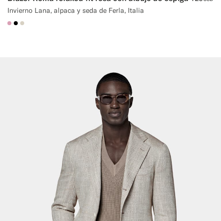
Invierno Lana, alpaca y seda de Ferla, Italia
#DAA1B6
#000000
#D7D1C3