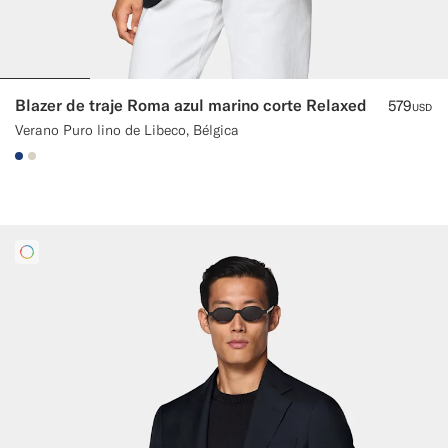
Blazer de traje Roma azul marino corte Relaxed
579
USD
Verano Puro lino de Libeco, Bélgica
#1C3D7A
#D7D1C3