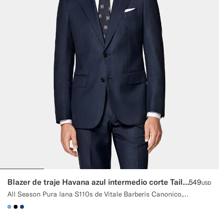
Blazer de traje Havana azul intermedio corte Tailored
549
USD
All Season Pura lana S110s de Vitale Barberis Canonico, Italia
#82A1DC
#000000
#1C3D7A