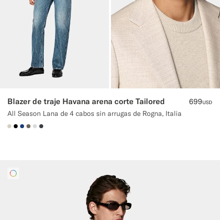
Blazer de traje Havana arena corte Tailored
699
USD
All Season Lana de 4 cabos sin arrugas de Rogna, Italia
#D7D1C3
#000000
#1C3D7A
#706559
#D9DADA
#3d4043