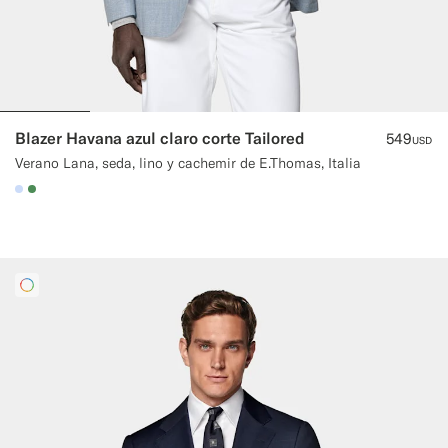
Blazer Havana azul claro corte Tailored
549
USD
Verano Lana, seda, lino y cachemir de E.Thomas, Italia
#CCDCF9
#4D8C57