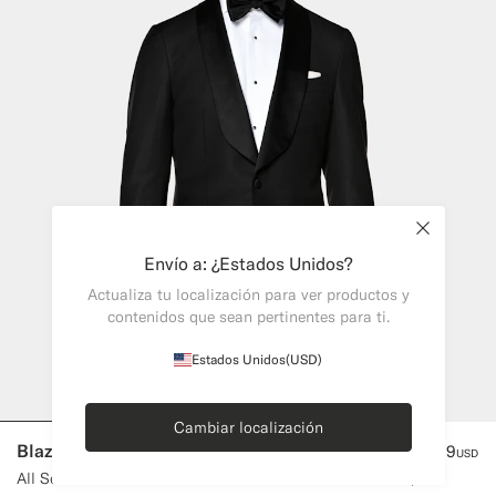
Close
Envío a: ¿Estados Unidos?
Actualiza tu localización para ver productos y
contenidos que sean pertinentes para ti.
Estados Unidos
(USD)
Cambiar localización
Blazer de esmoquin Havana negro corte Tailored
519
USD
All Season Pura lana S110s de Vitale Barberis Canonico, Italia