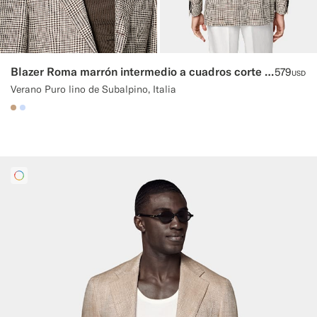
Blazer Roma marrón intermedio a cuadros corte Relaxed
579
USD
Verano Puro lino de Subalpino, Italia
#C4A181
#CCDCF9