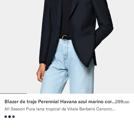
Blazer de traje Perennial Havana azul marino corte Tailored
399
USD
All Season Pura lana tropical de Vitale Barberis Canonico, Italia
#1C3D7A
#000000
#3d4043