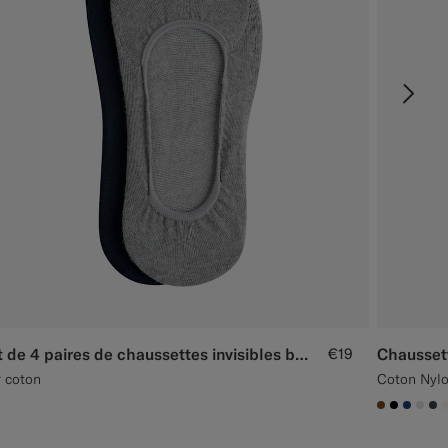
Lot de 4 paires de chaussettes invisibles bleues et grises
€19
 coton
Coton Nyl
#76471B
#0000
#1C3
#D9
#3