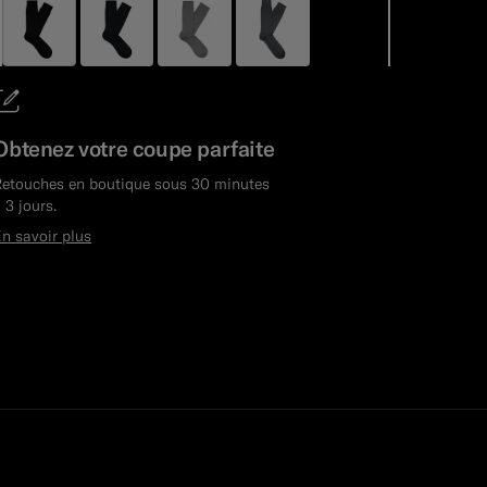
Stock épuisé
label.header.wishlist
Obtenez votre coupe parfaite
Taille et coupe
Retouches en boutique sous 30 minutes
 3 jours.
Détails et entretien
n savoir plus
Conseils d'entretien
Livraison et retours