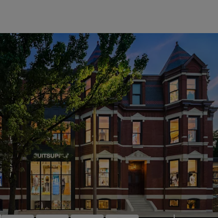
Épuisé
Chaussettes classiques noires
€10
Pur coton