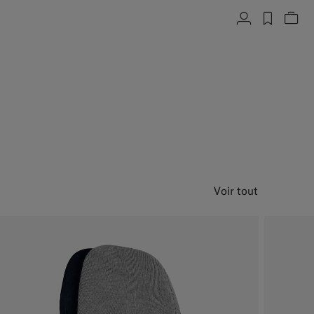
Compte
label.h
Voi
Voir tout