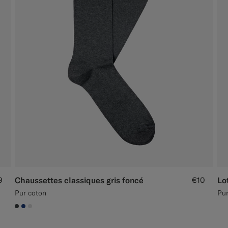
9
Chaussettes classiques gris foncé
€10
Pur coton
Pur
#3d4043
#1C3D7A
#D9DADA