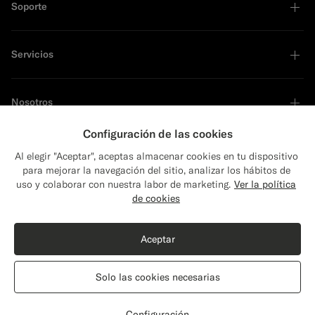
Soporte
Servicios
Nosotros
Configuración de las cookies
Al elegir "Aceptar", aceptas almacenar cookies en tu dispositivo
para mejorar la navegación del sitio, analizar los hábitos de
Líder en sostenibilidad
uso y colaborar con nuestra labor de marketing.
Ver la política
Close
Envío a: ¿Estados Unidos?
de cookies
Actualiza tu localización para ver productos y
contenidos que sean pertinentes para ti.
Aceptar
Estados Unidos
(USD)
Solo las cookies necesarias
Cambiar localización
Gibraltar (GB)
Español
Declaración de privacidad
Configuración