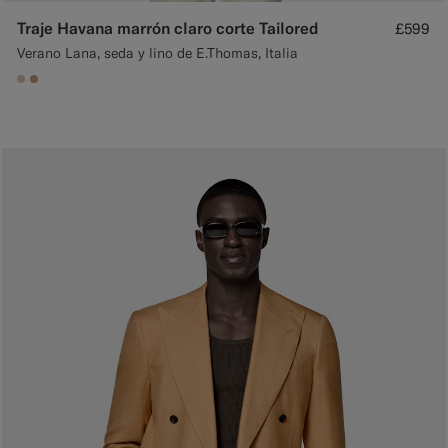
Traje Havana marrón claro corte Tailored
£599
Verano Lana, seda y lino de E.Thomas, Italia
#E4C4A9
#C4A181