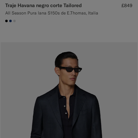
Traje Havana negro corte Tailored
£849
All Season Pura lana S150s de E.Thomas, Italia
#000000
#1C3D7A
#D9DADA