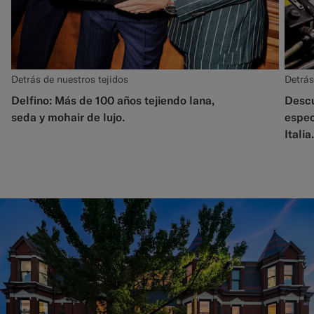
Detrás de nuestros tejidos
Detrás
Delfino: Más de 100 años tejiendo lana,
Descu
seda y mohair de lujo.
espec
Italia.