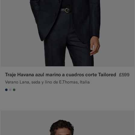
Traje Havana azul marino a cuadros corte Tailored
£599
Verano Lana, seda y lino de E.Thomas, Italia
#1C3D7A
#D9DADA
#4D8C57