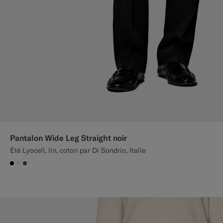
Pantalon Wide Leg Straight noir
Été Lyocell, lin, coton par Di Sondrio, Italie
#000000
#F1EFE8
#76471B