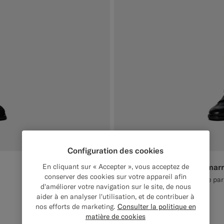
Configuration des cookies
Pantalon Straight Leg mar
En cliquant sur « Accepter », vous acceptez de
€159
conserver des cookies sur votre appareil afin
Été Laine 4 fils infroissable par
d'améliorer votre navigation sur le site, de nous
#76471B
#706559
#3d4043
aider à en analyser l'utilisation, et de contribuer à
nos efforts de marketing.
Consulter la politique en
matière de cookies