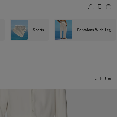
Compte
label.h
Voi
Shorts
Pantalons Wide Leg
Filtrer