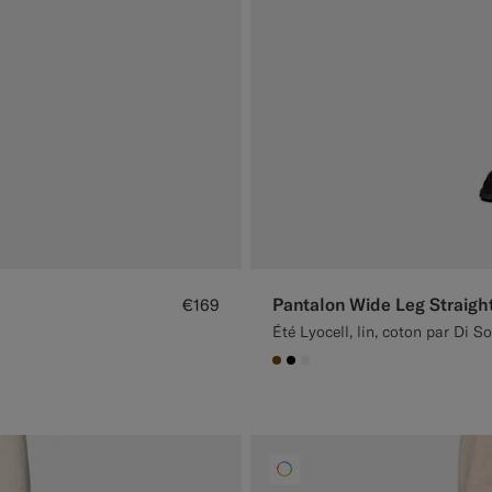
Pantalon Wide Leg Straigh
€169
Été Lyocell, lin, coton par Di So
#76471B
#000000
#F1EFE8