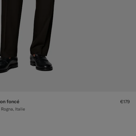
ron foncé
€179
 Rogna, Italie