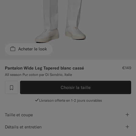
Pantalons de smoking sur mesure
Chemises de smoking sur mesure
À découvrir
Acheter le look
Comment ça marche
Pantalon Wide Leg Tapered blanc cassé
€149
All season Pur coton par Di Sondrio, Italie
Choisir la taille
label.header.wishlist
Livraison offerte en 1-2 jours ouvrables
Taille et coupe
Détails et entretien