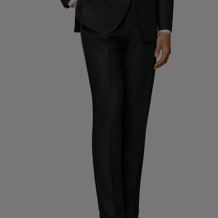
Pantalons de smoking sur mesure
Chemises de smoking sur mesure
À découvrir
Comment ça marche