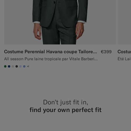
Costume Perennial Havana coupe Tailored vert foncé
Costu
€399
All season Pure laine tropicale par Vitale Barberis Canonico, Italie
Été Lai
+1
#227038
#1C3D7A
#D9DADA
#3d4043
#CCDCF9
#82A1DC
Don’t just fit in,
find your own perfect fit