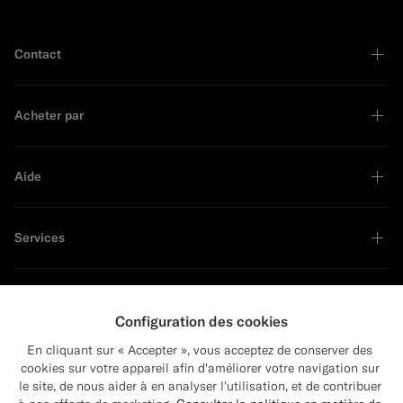
Contact
Acheter par
Aide
Services
À propos
Configuration des cookies
En cliquant sur « Accepter », vous acceptez de conserver des
cookies sur votre appareil afin d'améliorer votre navigation sur
le site, de nous aider à en analyser l'utilisation, et de contribuer
Close
Leader en développement durable
Expédition vers : États-Unis ?