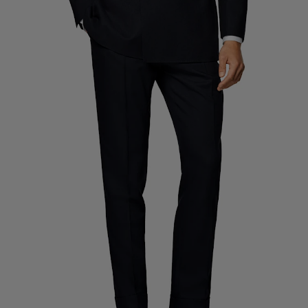
Pantalons de smoking sur mesure
Chemises de smoking sur mesure
À découvrir
Comment ça marche