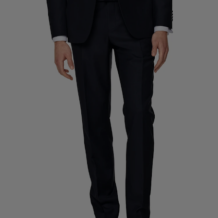
Pantalons de smoking sur mesure
Chemises de smoking sur mesure
À découvrir
Comment ça marche