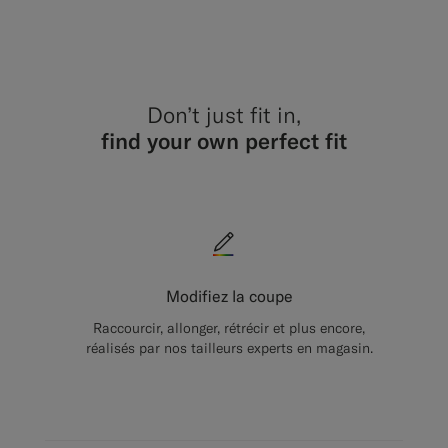
#1C3D7A
#000000
#1C3
#00
Don’t just fit in,
find your own perfect fit
Modifiez la coupe
Raccourcir, allonger, rétrécir et plus encore,
réalisés par nos tailleurs experts en magasin.