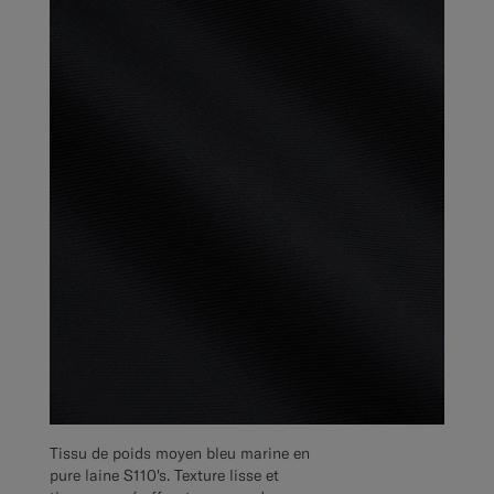
Tissu de poids moyen bleu marine en
pure laine S110's. Texture lisse et