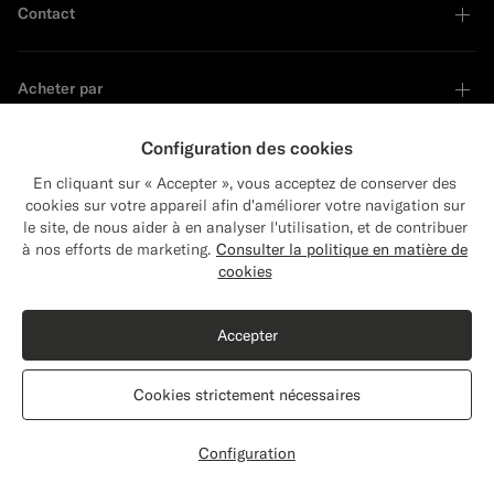
Contact
Acheter par
Configuration des cookies
Aide
En cliquant sur « Accepter », vous acceptez de conserver des
cookies sur votre appareil afin d'améliorer votre navigation sur
le site, de nous aider à en analyser l'utilisation, et de contribuer
Close
Services
Expédition vers : États-Unis ?
à nos efforts de marketing.
Consulter la politique en matière de
Mettez à jour votre adresse pour voir les
cookies
produits et les contenus les plus pertinents
À propos
Acheter le look
pour vous.
Accepter
États-Unis
(USD)
Smoking trois pièces Lazio coupe Tailored bleu marine
€727
Cookies strictement nécessaires
All season Pure laine S110 par Vitale Barberis Canonico, Italie
Leader en développement durable
Modifier l'adresse
Configuration
Personnaliser
Choisir la taille
label.header.wishlist