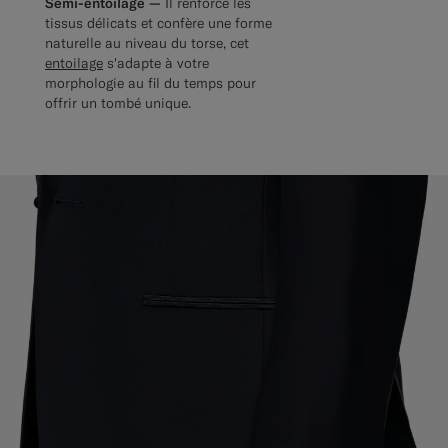
Semi-entoilage —
Il renforce les
tissus délicats et confère une forme
naturelle au niveau du torse, cet
entoilage
s'adapte à votre
morphologie au fil du temps pour
offrir un tombé unique.