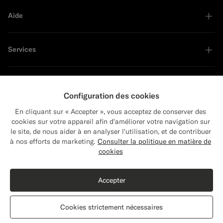
Aide
Services
À propos
Configuration des cookies
En cliquant sur « Accepter », vous acceptez de conserver des
cookies sur votre appareil afin d'améliorer votre navigation sur
le site, de nous aider à en analyser l'utilisation, et de contribuer
Close
Leader en développement durable
Expédition vers : États-Unis ?
à nos efforts de marketing.
Consulter la politique en matière de
Mettez à jour votre adresse pour voir les
cookies
produits et les contenus les plus pertinents
Acheter le look
pour vous.
Accepter
États-Unis
(USD)
Débardeur en maille blanc cassé
€79
Cookies strictement nécessaires
Coton et soie
Modifier l'adresse