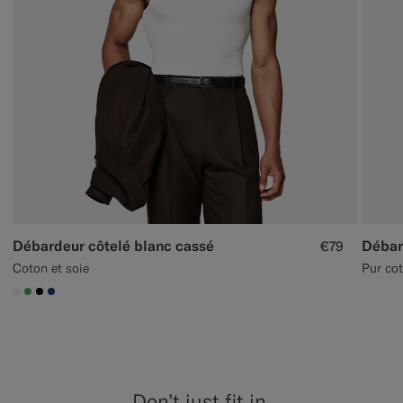
Débardeur côtelé blanc cassé
Débar
€79
Coton et soie
Pur co
#F1EFE8
#50AA6A
#000000
#1C3D7A
Don’t just fit in,