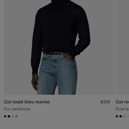
Col roulé bleu marine
Col ro
€219
Pur cachemire
Pure la
#1C3D7A
#000000
#D7D1C3
#ACACAC
#1C3
#00
#D