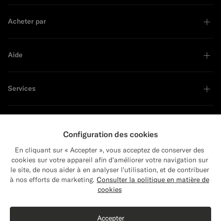
Acheter par
Aide
Services
À propos
Configuration des cookies
En cliquant sur « Accepter », vous acceptez de conserver des
cookies sur votre appareil afin d'améliorer votre navigation sur
le site, de nous aider à en analyser l'utilisation, et de contribuer
Close
Leader en développement durable
Expédition vers : États-Unis ?
à nos efforts de marketing.
Consulter la politique en matière de
Mettez à jour votre adresse pour voir les
cookies
produits et les contenus les plus pertinents
Acheter le look
pour vous.
Accepter