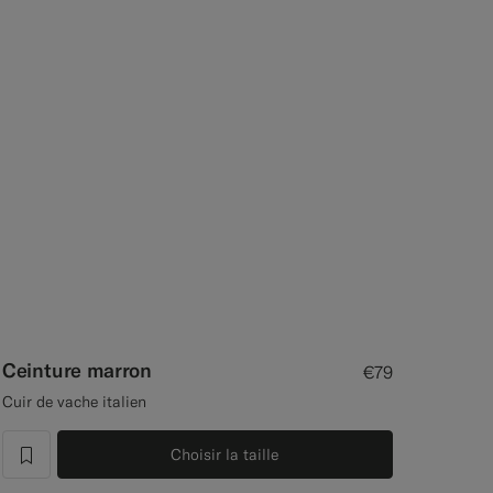
Ceinture marron
€79
Cuir de vache italien
Choisir la taille
label.header.wishlist