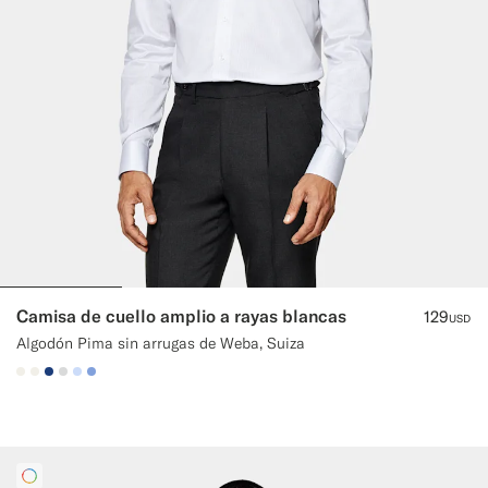
Camisa de cuello amplio a rayas blancas
129
USD
Algodón Pima sin arrugas de Weba, Suiza
#F1EFE8
#F1EFE8
#1C3D7A
#D9DADA
#CCDCF9
#82A1DC