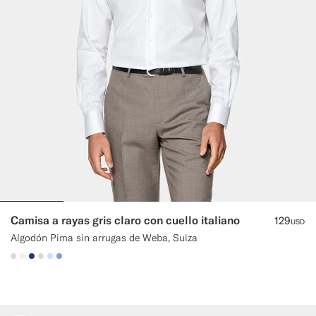
Camisa a rayas gris claro con cuello italiano
129
USD
Algodón Pima sin arrugas de Weba, Suiza
#D9DADA
#F1EFE8
#1C3D7A
#D9DADA
#CCDCF9
#82A1DC