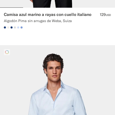
Camisa azul marino a rayas con cuello italiano
129
USD
Algodón Pima sin arrugas de Weba, Suiza
#1C3D7A
#F1EFE8
#1C3D7A
#D9DADA
#CCDCF9
#82A1DC