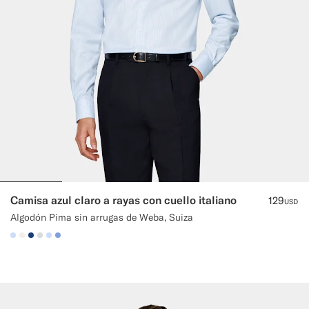
Camisa azul claro a rayas con cuello italiano
129
USD
Algodón Pima sin arrugas de Weba, Suiza
#CCDCF9
#F1EFE8
#1C3D7A
#D9DADA
#CCDCF9
#82A1DC