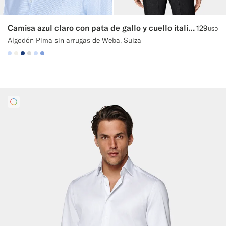
Camisa azul claro con pata de gallo y cuello italiano
129
USD
Algodón Pima sin arrugas de Weba, Suiza
#CCDCF9
#F1EFE8
#1C3D7A
#D9DADA
#CCDCF9
#82A1DC