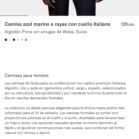
Camisa azul marino a rayas con cuello italiano
129
USD
Algodón Pima sin arrugas de Weba, Suiza
#1C3D7A
#F1EFE8
#1C3D7A
#D9DADA
#CCDCF9
#82A1DC
Camisas para hombre
Las camisas de Suitsupply se confeccionan con tejidos premium italianos.
Algodón, lino y seda en ligamentos oxford, sarga y popelín, seleccionados
por su estructura, transpirabilidad y por mantener la forma durante todo el
día sin resultar demasiado formales.
La colección va desde camisas elegantes para la oficina hasta estilos más
informales para el fin de semana. Las camisas formales se cortan con
proporciones precisas en el cuello y el puño, diseñadas para llevarse bajo
un traje o solas. Las opciones casuales aportan la misma atención al
tejido y al ajuste en construcciones más suaves, que combinan de forma
natural con chinos o denim.