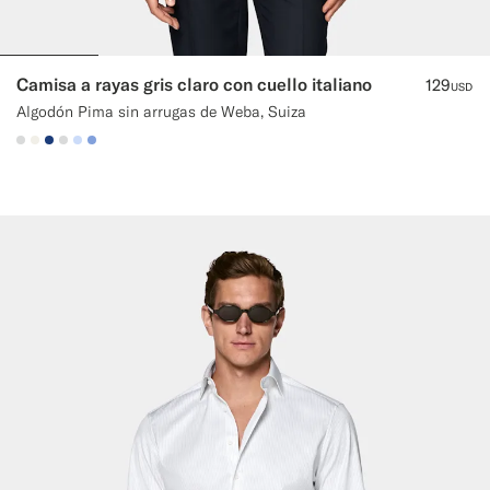
Camisa a rayas gris claro con cuello italiano
129
USD
Algodón Pima sin arrugas de Weba, Suiza
#D9DADA
#F1EFE8
#1C3D7A
#D9DADA
#CCDCF9
#82A1DC