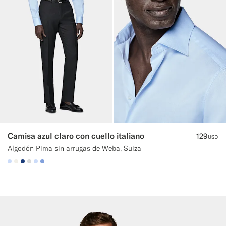
Camisa azul claro con cuello italiano
129
USD
Algodón Pima sin arrugas de Weba, Suiza
#CCDCF9
#F1EFE8
#1C3D7A
#D9DADA
#CCDCF9
#82A1DC