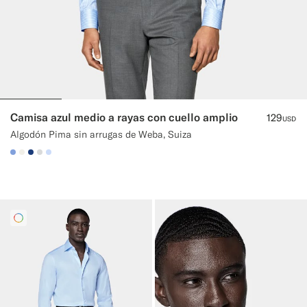
Camisa azul medio a rayas con cuello amplio
129
USD
Algodón Pima sin arrugas de Weba, Suiza
#82A1DC
#F1EFE8
#1C3D7A
#D9DADA
#CCDCF9