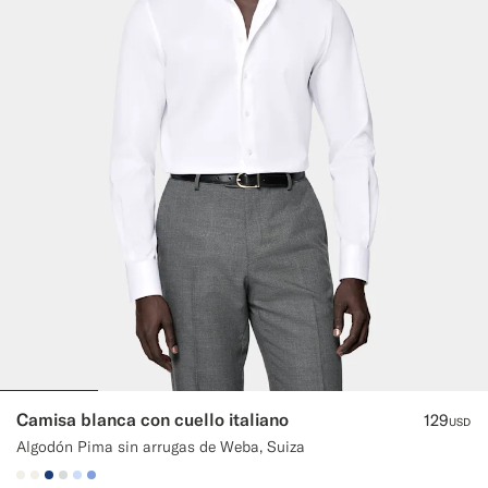
Pantalones de smoking a medida
Camisas de smoking a medida
Destacados
Cómo funciona
Camisa blanca con cuello italiano
129
USD
Algodón Pima sin arrugas de Weba, Suiza
#F1EFE8
#F1EFE8
#1C3D7A
#D9DADA
#CCDCF9
#82A1DC