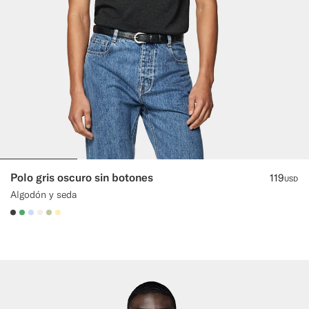
Polo gris oscuro sin botones
119
USD
Algodón y seda
#3d4043
#50AA6A
#CCDCF9
#F1EFE8
#BDC9A0
#FFEFB5