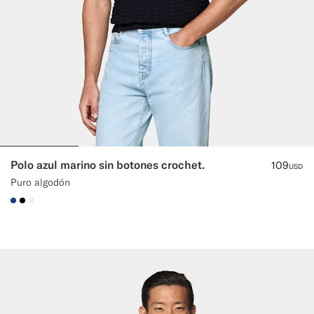
Polo azul marino sin botones crochet.
109
USD
Puro algodón
#1C3D7A
#000000
#F1EFE8