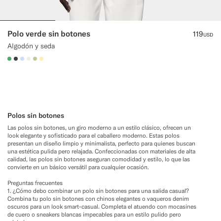
Polo verde sin botones
119
USD
Algodón y seda
#50AA6A
#3d4043
#CCDCF9
#F1EFE8
#BDC9A0
#FFEFB5
Polos sin botones
Las polos sin botones, un giro moderno a un estilo clásico, ofrecen un
look elegante y sofisticado para el caballero moderno. Estas polos
presentan un diseño limpio y minimalista, perfecto para quienes buscan
una estética pulida pero relajada. Confeccionadas con materiales de alta
calidad, las polos sin botones aseguran comodidad y estilo, lo que las
convierte en un básico versátil para cualquier ocasión.
Preguntas frecuentes
1. ¿Cómo debo combinar un polo sin botones para una salida casual?
Combina tu polo sin botones con chinos elegantes o vaqueros denim
oscuros para un look smart-casual. Completa el atuendo con mocasines
de cuero o sneakers blancas impecables para un estilo pulido pero