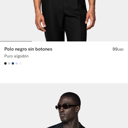
Polo negro sin botones
99
USD
Puro algodón
#000000
#D7D1C3
#1C3D7A
#CCDCF9
#F1EFE8