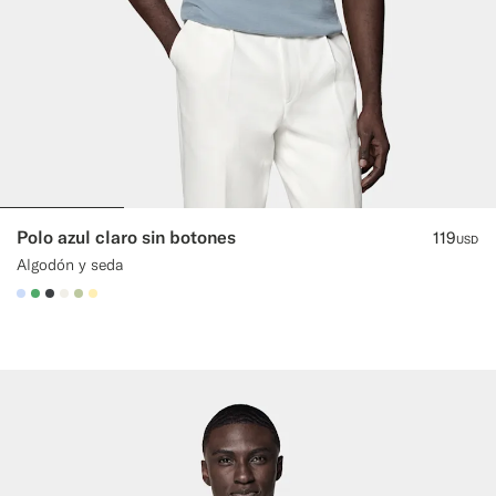
Polo azul claro sin botones
119
USD
Algodón y seda
#CCDCF9
#50AA6A
#3d4043
#F1EFE8
#BDC9A0
#FFEFB5