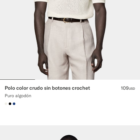
Polo color crudo sin botones crochet
109
USD
Puro algodón
#F1EFE8
#000000
#1C3D7A