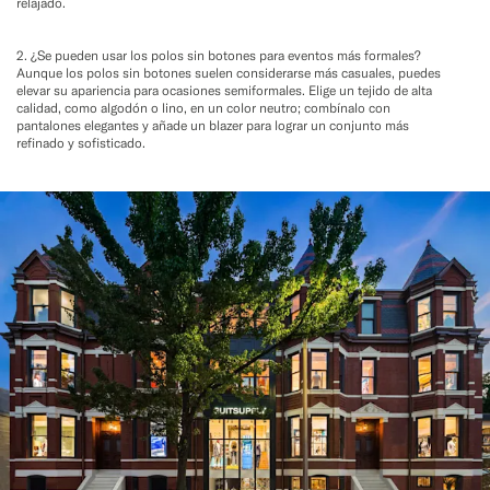
relajado.
2. ¿Se pueden usar los polos sin botones para eventos más formales?
Aunque los polos sin botones suelen considerarse más casuales, puedes
elevar su apariencia para ocasiones semiformales. Elige un tejido de alta
calidad, como algodón o lino, en un color neutro; combínalo con
pantalones elegantes y añade un blazer para lograr un conjunto más
refinado y sofisticado.