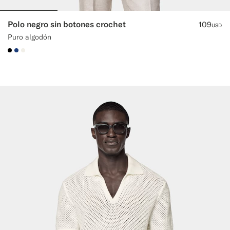
Polo negro sin botones crochet
109
USD
Puro algodón
#000000
#1C3D7A
#F1EFE8