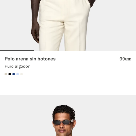
Polo arena sin botones
99
USD
Puro algodón
#D7D1C3
#000000
#1C3D7A
#CCDCF9
#F1EFE8