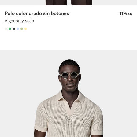
Polo color crudo sin botones
119
USD
Algodón y seda
#F1EFE8
#50AA6A
#3d4043
#CCDCF9
#BDC9A0
#FFEFB5