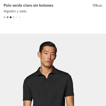
Polo verde claro sin botones
119
USD
Algodón y seda
#BDC9A0
#50AA6A
#3d4043
#CCDCF9
#F1EFE8
#FFEFB5